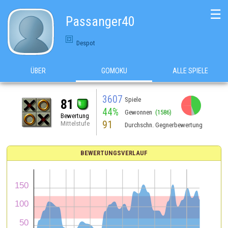
☰
Passanger40
Despot
ÜBER
GOMOKU
ALLE SPIELE
3607
Spiele
81
44%
Gewonnen
(1586)
Bewertung
91
Mittelstufe
Durchschn. Gegnerbewertung
BEWERTUNGSVERLAUF