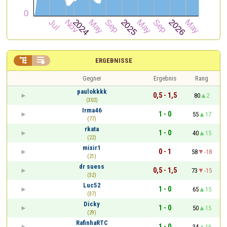


ERGEBNISSE
Gegner
Ergebnis
Rang
paulokkkk
0,5 - 1,5
80
2
(302)
Irma46
1 - 0
55
17
(77)
rkata
1 - 0
40
15
(22)
mixir1
0 - 1
58
-18
(21)
dr suess
0,5 - 1,5
73
-15
(32)
Luc52
1 - 0
65
15
(37)
Dicky
1 - 0
50
15
(29)
RafinhaRTC
1 - 0
34
16