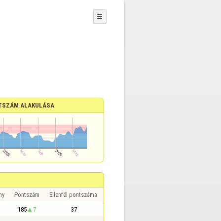
☰
TSZÁM ALAKULÁSA
ny
Pontszám
Ellenfél pontszáma
185
7
37