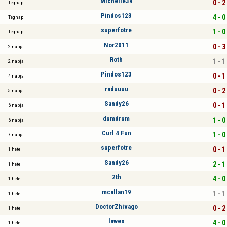
Michelle39
0 - 2
Tegnap
Pindos123
4 - 0
Tegnap
superfotre
1 - 0
Tegnap
Nor2011
0 - 3
2 napja
Roth
1 - 1
2 napja
Pindos123
0 - 1
4 napja
raduuuu
0 - 2
5 napja
Sandy26
0 - 1
6 napja
dumdrum
1 - 0
6 napja
Curl 4 Fun
1 - 0
7 napja
superfotre
0 - 1
1 hete
Sandy26
2 - 1
1 hete
2th
4 - 0
1 hete
mcallan19
1 - 1
1 hete
DoctorZhivago
0 - 2
1 hete
lawes
4 - 0
1 hete