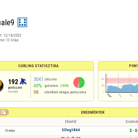
ale9
t:
12/14/2023
ine:
12 órája
CURLING STATISZTIKA
PON
3041
játszma
192
49%
győzelem
(1499)
pontszám
98
Haladó
ellenfelek átlagos pontszáma

EREDMÉNYEK
Ellenfél
Eredmé
lilleg1864
3 - 0
12 órája