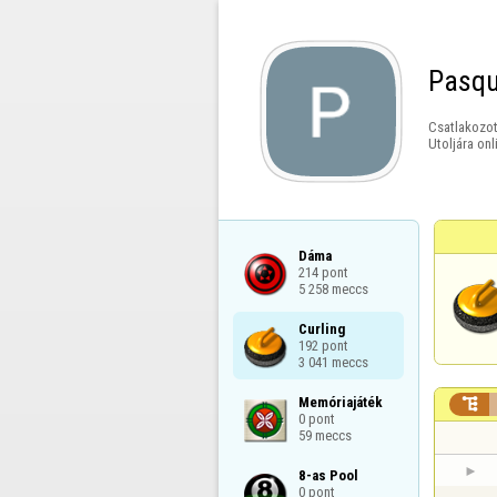
Pasqu
Csatlakozot
Utoljára onl
Dáma

214 pont

5 258 meccs
Curling

192 pont

3 041 meccs
Memóriajáték


0 pont

59 meccs
8-as Pool

0 pont
