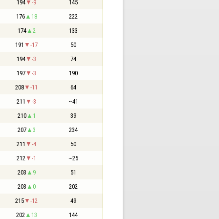
194
-9
145
176
18
222
174
2
133
191
-17
50
194
-3
74
197
-3
190
208
-11
64
211
-3
~41
210
1
39
207
3
234
211
-4
50
212
-1
~25
203
9
51
203
0
202
215
-12
49
202
13
144