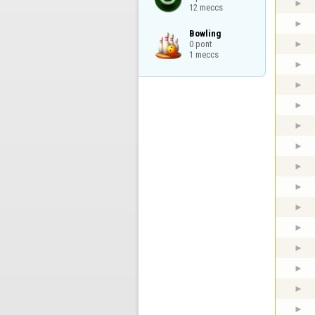
12 meccs
Bowling

0 pont

1 meccs