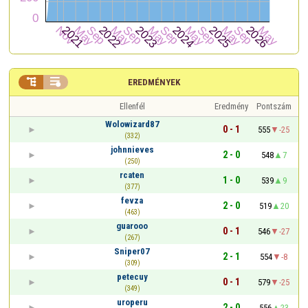


EREDMÉNYEK
Ellenfél
Eredmény
Pontszám
Wolowizard87
0 - 1
555
-25
(332)
johnnieves
2 - 0
548
7
(250)
rcaten
1 - 0
539
9
(377)
fevza
2 - 0
519
20
(463)
guarooo
0 - 1
546
-27
(267)
Sniper07
2 - 1
554
-8
(309)
petecuy
0 - 1
579
-25
(349)
uroperu
2 - 0
556
23