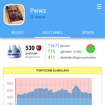
☰
Parwiz
Despota
NÉVJEGY
BULLET SAKK 2
JÁTÉKOK
15673
játszma
530
77%
győzelem
(12083)
pontszám
411
Nagymester
ellenfelek átlagos pontszáma
PONTSZÁM ALAKULÁSA