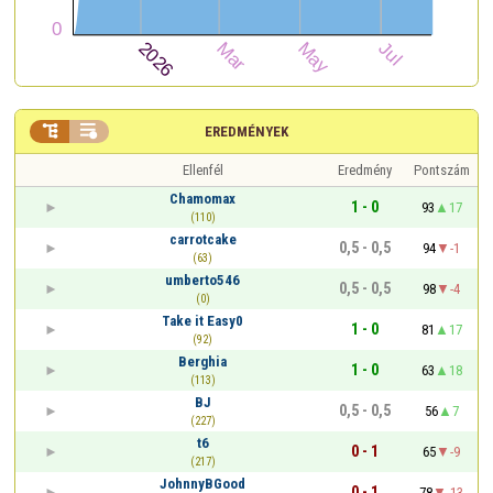


EREDMÉNYEK
Ellenfél
Eredmény
Pontszám
Chamomax
1 - 0
93
17
(110)
carrotcake
0,5 - 0,5
94
-1
(63)
umberto546
0,5 - 0,5
98
-4
(0)
Take it Easy0
1 - 0
81
17
(92)
Berghia
1 - 0
63
18
(113)
BJ
0,5 - 0,5
56
7
(227)
t6
0 - 1
65
-9
(217)
JohnnyBGood
0 - 1
78
-13