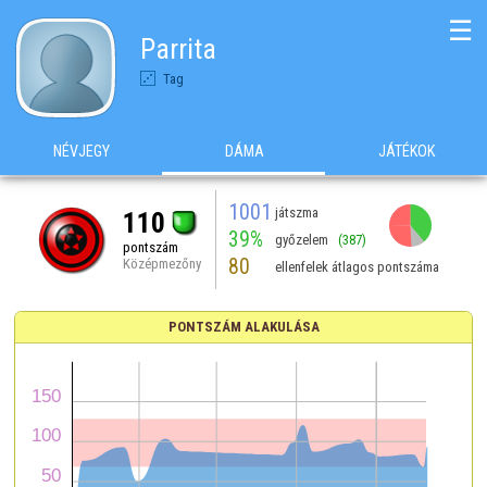
☰
Parrita
Tag
NÉVJEGY
DÁMA
JÁTÉKOK
1001
játszma
110
39%
győzelem
(387)
pontszám
80
Középmezőny
ellenfelek átlagos pontszáma
PONTSZÁM ALAKULÁSA