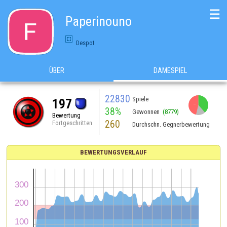
☰
Paperinouno
Despot
ÜBER
DAMESPIEL
22830
Spiele
197
38%
Gewonnen
(8779)
Bewertung
260
Fortgeschritten
Durchschn. Gegnerbewertung
BEWERTUNGSVERLAUF