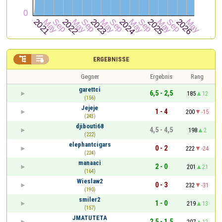


ERGEBNISSE
Gegner
Ergebnis
Rang
garettci
6,5 - 2,5
185
12
(156)
Jejeje
1 - 4
200
-15
(243)
djibouti68
4,5 - 4,5
198
2
(222)
elephantcigars
0 - 2
222
-24
(224)
manaaci
2 - 0
201
21
(164)
Wieslaw2
0 - 3
232
-31
(190)
smiler2
1 - 0
219
13
(157)
JMATUTETA
2,5 - 1,5
207
12