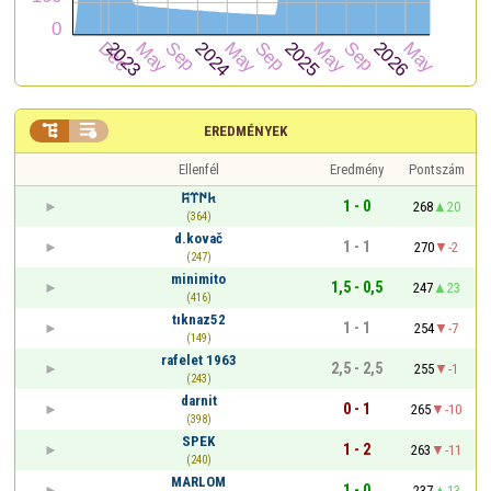


EREDMÉNYEK
Ellenfél
Eredmény
Pontszám
𐱅𐰇𐰼𐰰
1 - 0
268
20
(364)
d.kovač
1 - 1
270
-2
(247)
minimito
1,5 - 0,5
247
23
(416)
tıknaz52
1 - 1
254
-7
(149)
rafelet 1963
2,5 - 2,5
255
-1
(243)
darnit
0 - 1
265
-10
(398)
SPEK
1 - 2
263
-11
(240)
MARLOM
1 - 0
237
13