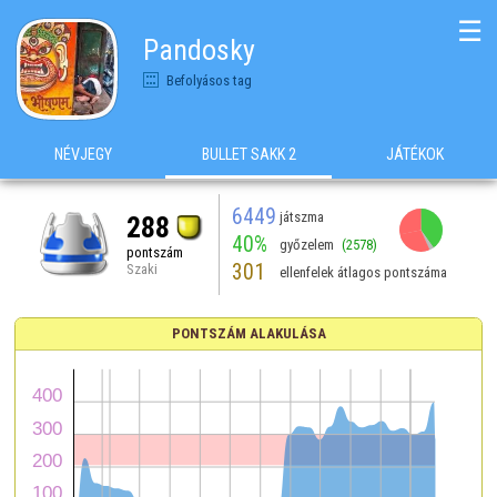
☰
Pandosky
Befolyásos tag
NÉVJEGY
BULLET SAKK 2
JÁTÉKOK
6449
játszma
288
40%
győzelem
(2578)
pontszám
301
Szaki
ellenfelek átlagos pontszáma
PONTSZÁM ALAKULÁSA