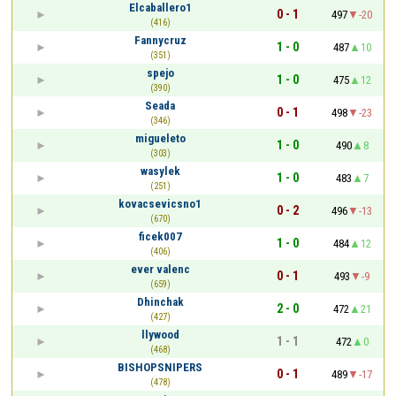
Elcaballero1
0 - 1
497
-20
(416)
Fannycruz
1 - 0
487
10
(351)
spejo
1 - 0
475
12
(390)
Seada
0 - 1
498
-23
(346)
migueleto
1 - 0
490
8
(303)
wasylek
1 - 0
483
7
(251)
kovacsevicsno1
0 - 2
496
-13
(670)
ficek007
1 - 0
484
12
(406)
ever valenc
0 - 1
493
-9
(659)
Dhinchak
2 - 0
472
21
(427)
llywood
1 - 1
472
0
(468)
BISHOPSNIPERS
0 - 1
489
-17
(478)