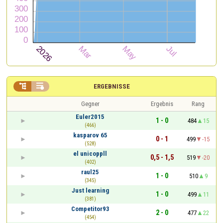


ERGEBNISSE
Gegner
Ergebnis
Rang
Euler2015
1 - 0
484
15
(466)
kasparov 65
0 - 1
499
-15
(528)
el unicoppll
0,5 - 1,5
519
-20
(402)
raul25
1 - 0
510
9
(345)
Just learning
1 - 0
499
11
(381)
Competitor93
2 - 0
477
22
(454)