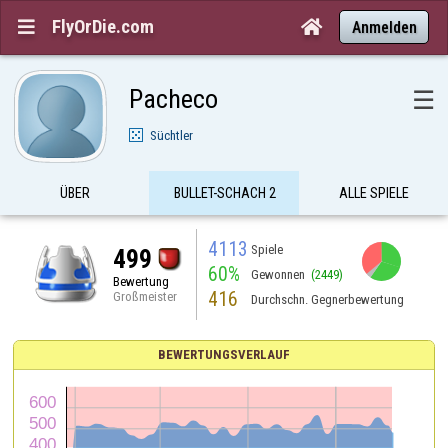
FlyOrDie.com


Anmelden
Pacheco
☰
Süchtler
ÜBER
BULLET-SCHACH 2
ALLE SPIELE
4113
Spiele
499
60%
Gewonnen
(2449)
Bewertung
416
Großmeister
Durchschn. Gegnerbewertung
BEWERTUNGSVERLAUF