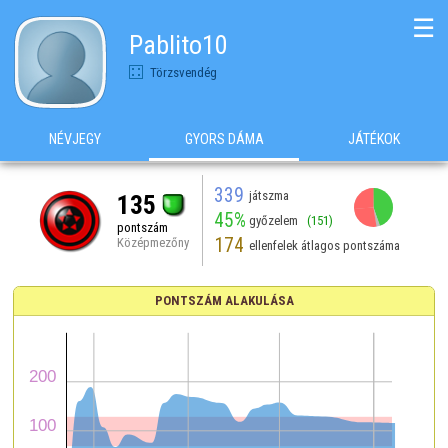
☰
Pablito10
Törzsvendég
NÉVJEGY
GYORS DÁMA
JÁTÉKOK
339
játszma
135
45%
győzelem
(151)
pontszám
174
Középmezőny
ellenfelek átlagos pontszáma
PONTSZÁM ALAKULÁSA