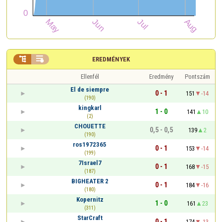


EREDMÉNYEK
Ellenfél
Eredmény
Pontszám
El de siempre
0 - 1
151
-14
(190)
kingkarl
1 - 0
141
10
(2)
CHOUETTE
0,5 - 0,5
139
2
(190)
ros1972365
0 - 1
153
-14
(199)
7Israel7
0 - 1
168
-15
(187)
BIGHEATER 2
0 - 1
184
-16
(180)
Kopernitz
1 - 0
161
23
(311)
StarCraft
0 - 1
174
-13