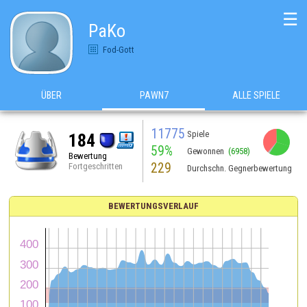
☰
PaKo
Fod-Gott
ÜBER
PAWN7
ALLE SPIELE
11775
Spiele
184
59%
Gewonnen
(6958)
Bewertung
229
Fortgeschritten
Durchschn. Gegnerbewertung
BEWERTUNGSVERLAUF