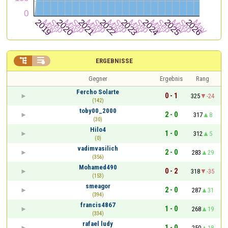


ERGEBNISSE
Gegner
Ergebnis
Rang
Fercho Solarte
0 - 1
325
-24
(142)
toby00_2000
2 - 0
317
8
(30)
Hilo4
1 - 0
312
5
(0)
vadimvasilich
2 - 0
283
29
(356)
Mohamed490
0 - 2
318
-35
(153)
smeagor
2 - 0
287
31
(394)
francis4867
1 - 0
268
19
(334)
rafael ludy
1 - 0
250
18