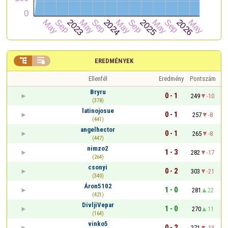


EREDMÉNYEK
Ellenfél
Eredmény
Pontszám
Bryru
0 - 1
249
-10
(378)
latinojosue
0 - 1
257
-8
(441)
angelhector
0 - 1
265
-8
(447)
nimzo2
1 - 3
282
-17
(264)
csonyi
0 - 2
303
-21
(340)
Áron5102
1 - 0
281
22
(421)
DivljiVepar
1 - 0
270
11
(164)
vinko5
0 - 2
271
-13