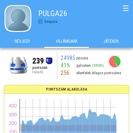
☰
PULGA26
Despota
NÉVJEGY
VILLÁMSAKK
JÁTÉKOK
24985
játszma
239
41%
győzelem
(10141)
pontszám
256
Haladó
ellenfelek átlagos pontszáma
PONTSZÁM ALAKULÁSA