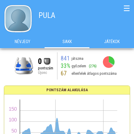
☰
PULA
NÉVJEGY
SAKK
JÁTÉKOK
841
játszma
0
33%
győzelem
(276)
pontszám
67
Újonc
ellenfelek átlagos pontszáma
PONTSZÁM ALAKULÁSA