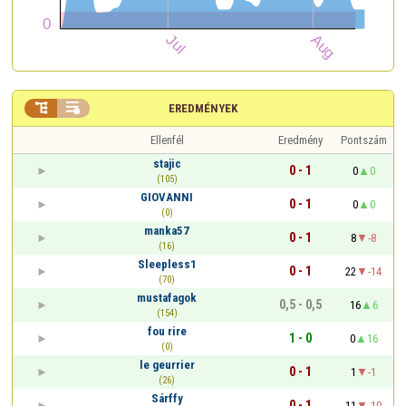


EREDMÉNYEK
Ellenfél
Eredmény
Pontszám
stajic
0 - 1
0
0
(105)
GIOVANNI
0 - 1
0
0
(0)
manka57
0 - 1
8
-8
(16)
Sleepless1
0 - 1
22
-14
(70)
mustafagok
0,5 - 0,5
16
6
(154)
fou rire
1 - 0
0
16
(0)
le geurrier
0 - 1
1
-1
(26)
Sárffy
0 - 1
11
-10