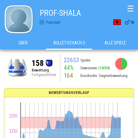
☰
PROF-SHALA

Fod-Gott
76
ÜBER
BULLET-SCHACH 2
ALLE SPIELE
22653
Spiele
158
44%
Gewonnen
(10059)
Bewertung
164
Fortgeschritten
Durchschn. Gegnerbewertung
BEWERTUNGSVERLAUF