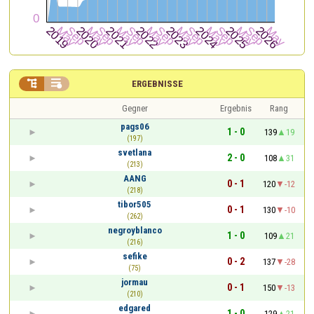


ERGEBNISSE
Gegner
Ergebnis
Rang
pags06
1 - 0
139
19
(197)
svetlana
2 - 0
108
31
(213)
AANG
0 - 1
120
-12
(218)
tibor505
0 - 1
130
-10
(262)
negroyblanco
1 - 0
109
21
(216)
sefike
0 - 2
137
-28
(75)
jormau
0 - 1
150
-13
(210)
edgared
1 - 0
129
21