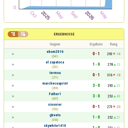


ERGEBNISSE
Gegner
Ergebnis
Rang
ebom2016
0 - 1
293
-14
(341)
el zapatoca
1 - 0
278
15
(251)
termoa
0 - 1
316
-18
(271)
marckecuaprint
3 - 0
293
23
(230)
Father1
3 - 0
253
40
(407)
sinovier
0 - 1
273
-20
(193)
gbveto
1 - 0
252
21
(356)
skywhite1410
1 - 0
221
31