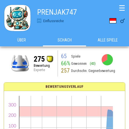
☰
PRENJAK747

Einflussreiche
ÜBER
SCHACH
ALLE SPIELE
65
Spiele
275
66%
Gewonnen
(43)
Bewertung
257
Experte
Durchschn. Gegnerbewertung
BEWERTUNGSVERLAUF