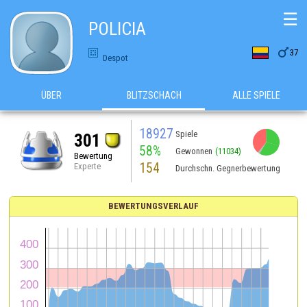
☰
POLICIA

37
Despot
ÜBER
BLITZSCHACH
ALLE SPIELE
18927
Spiele
301
58%
Gewonnen
(11034)
Bewertung
154
Experte
Durchschn. Gegnerbewertung
BEWERTUNGSVERLAUF