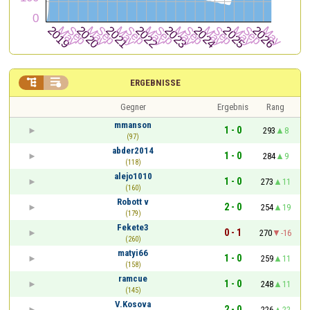


ERGEBNISSE
Gegner
Ergebnis
Rang
mmanson
1 - 0
293
8
(97)
abder2014
1 - 0
284
9
(118)
alejo1010
1 - 0
273
11
(160)
Robott v
2 - 0
254
19
(179)
Fekete3
0 - 1
270
-16
(260)
matyi66
1 - 0
259
11
(158)
ramcue
1 - 0
248
11
(145)
V.Kosova
2 - 0
226
22