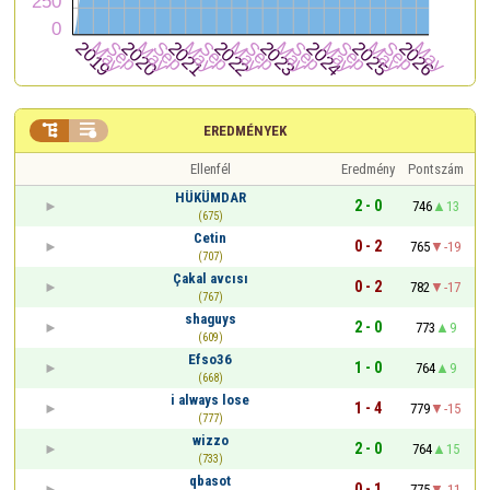


EREDMÉNYEK
Ellenfél
Eredmény
Pontszám
HÜKÜMDAR
2 - 0
746
13
(675)
Cetin
0 - 2
765
-19
(707)
Çakal avcısı
0 - 2
782
-17
(767)
shaguys
2 - 0
773
9
(609)
Efso36
1 - 0
764
9
(668)
i always lose
1 - 4
779
-15
(777)
wizzo
2 - 0
764
15
(733)
qbasot
0 - 1
775
-11