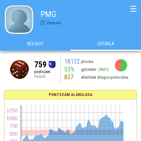
☰
PMG
Despota
NÉVJEGY
OSTÁBLA
18132
játszma
759
53%
győzelem
(9621)
pontszám
837
Haladó
ellenfelek átlagos pontszáma
PONTSZÁM ALAKULÁSA