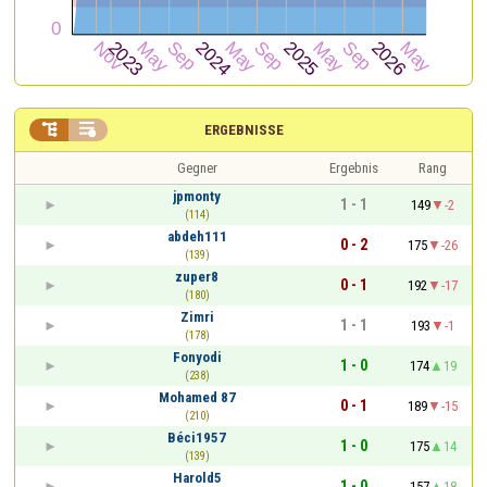


ERGEBNISSE
Gegner
Ergebnis
Rang
jpmonty
1 - 1
149
-2
(114)
abdeh111
0 - 2
175
-26
(139)
zuper8
0 - 1
192
-17
(180)
Zimri
1 - 1
193
-1
(178)
Fonyodi
1 - 0
174
19
(238)
Mohamed 87
0 - 1
189
-15
(210)
Béci1957
1 - 0
175
14
(139)
Harold5
1 - 0
157
18