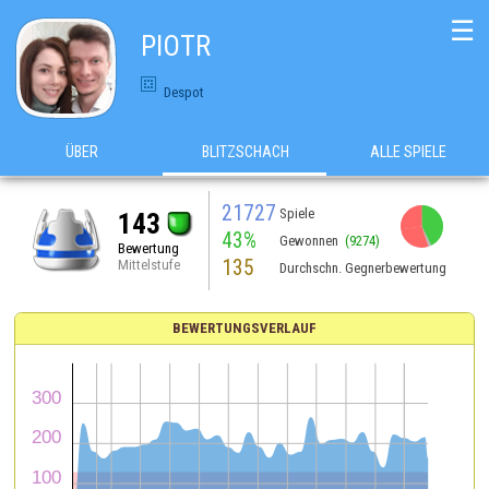
☰
PIOTR
Despot
ÜBER
BLITZSCHACH
ALLE SPIELE
21727
Spiele
143
43%
Gewonnen
(9274)
Bewertung
135
Mittelstufe
Durchschn. Gegnerbewertung
BEWERTUNGSVERLAUF