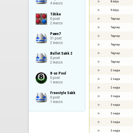
8 órája
4 meccs
9 órája
Tőtike

0 pont

Tegnap
2 meccs
Tegnap
Pawn7

Tegnap
31 pont

2 meccs
Tegnap
Bullet Sakk 2

Tegnap
0 pont

Tegnap
2 meccs
2 napja
8-as Pool

0 pont

2 napja
1 meccs
2 napja
Freestyle Sakk

3 napja
0 pont

1 meccs
3 napja
3 napja
3 napja
3 napja