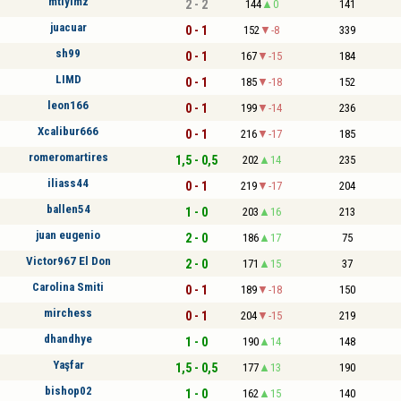
mtlylmz
2 - 2
144
0
141
juacuar
0 - 1
152
-8
339
sh99
0 - 1
167
-15
184
LIMD
0 - 1
185
-18
152
leon166
0 - 1
199
-14
236
Xcalibur666
0 - 1
216
-17
185
romeromartires
1,5 - 0,5
202
14
235
iliass44
0 - 1
219
-17
204
ballen54
1 - 0
203
16
213
juan eugenio
2 - 0
186
17
75
Victor967 El Don
2 - 0
171
15
37
Carolina Smiti
0 - 1
189
-18
150
mirchess
0 - 1
204
-15
219
dhandhye
1 - 0
190
14
148
Yaşfar
1,5 - 0,5
177
13
190
bishop02
1 - 0
162
15
140