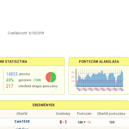
ó
Csatlakozott:
6/10/2018
KK STATISZTIKA
PONTSZÁM ALAKULÁSA
14853
játszma
49%
győzelem
(7348)
217
ellenfelek átlagos pontszáma
EREDMÉNYEK
Ellenfél
Eredmény
Pontszám
Ellenfél pontszáma
Cain1530
0 - 1
144
-16
139