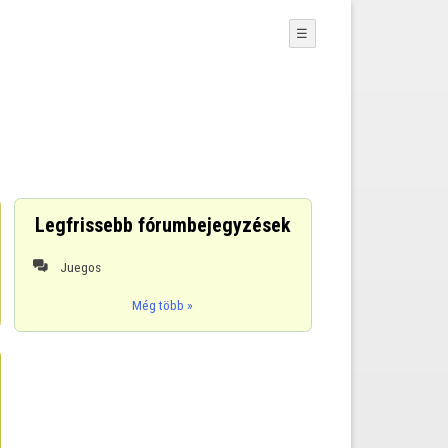
☰
Legfrissebb fórumbejegyzések
Juegos

Még több »