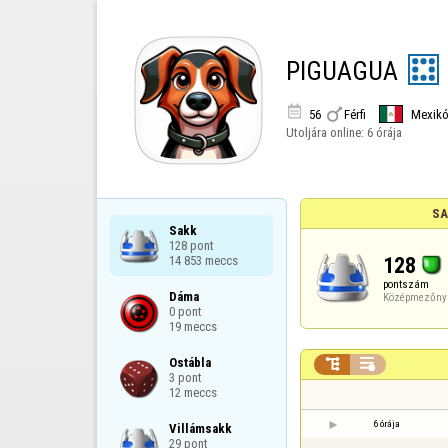
PIGUAGUA


56
Férfi
Mexik
Utoljára online:
6 órája
SA
Sakk

128 pont

128
14 853 meccs
pontszám
Dáma

Középmezőny
0 pont

19 meccs
Ostábla



3 pont

12 meccs
6 órája
Villámsakk

29 pont
