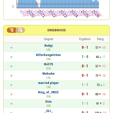


ERGEBNISSE
Gegner
Ergebnis
Rang
Rodyy
0 - 1
57
-15
(73)
Killerkuegelchen
1 - 0
40
17
(58)
thill75
0 - 1
57
-17
(32)
Mehudar
0 - 1
73
-16
(76)
married player
1 - 1
73
0
(76)
King_of_OROZ
0 - 1
89
-16
(98)
Dinx
1 - 1
91
-2
(55)
_OLI_
0 - 1
105
-14