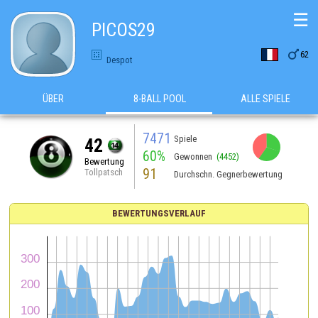
☰
PICOS29

62
Despot
ÜBER
8-BALL POOL
ALLE SPIELE
7471
Spiele
42
60%
Gewonnen
(4452)
Bewertung
91
Tollpatsch
Durchschn. Gegnerbewertung
BEWERTUNGSVERLAUF