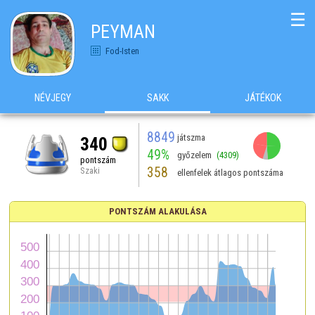
☰
PEYMAN
Fod-Isten
NÉVJEGY
SAKK
JÁTÉKOK
8849
játszma
340
49%
győzelem
(4309)
pontszám
358
Szaki
ellenfelek átlagos pontszáma
PONTSZÁM ALAKULÁSA