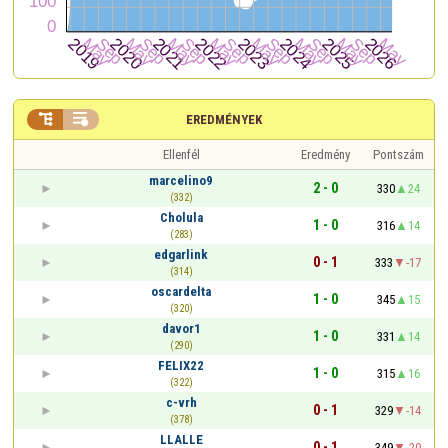


EREDMÉNYEK
Ellenfél
Eredmény
Pontszám
marcelino9
2 - 0
330
24
(332)
Cholula
1 - 0
316
14
(283)
edgarlink
0 - 1
333
-17
(314)
oscardelta
1 - 0
345
15
(320)
davor1
1 - 0
331
14
(290)
FELIX22
1 - 0
315
16
(322)
c-vrh
0 - 1
329
-14
(378)
LLALLE
0 - 1
349
-20