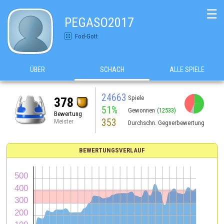
☰
PEGASO2017
Fod-Gott
ÜBER
SCHACH
ALLE SPIELE
24663
Spiele
378
51%
Gewonnen
(12533)
Bewertung
353
Meister
Durchschn. Gegnerbewertung
BEWERTUNGSVERLAUF