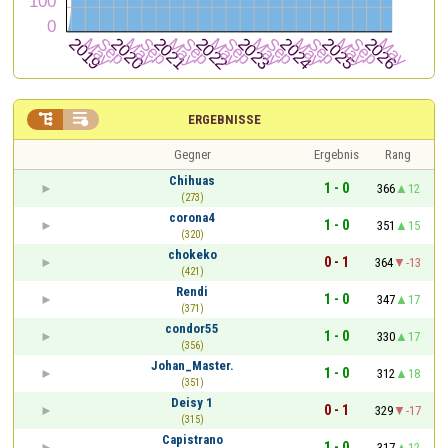


ERGEBNISSE
Gegner
Ergebnis
Rang
Chihuas
1 - 0
366
12
(273)
corona4
1 - 0
351
15
(320)
chokeko
0 - 1
364
-13
(421)
Rendi
1 - 0
347
17
(371)
condor55
1 - 0
330
17
(356)
Johan_Master.
1 - 0
312
18
(351)
Deisy 1
0 - 1
329
-17
(315)
Capistrano
1 - 0
317
12