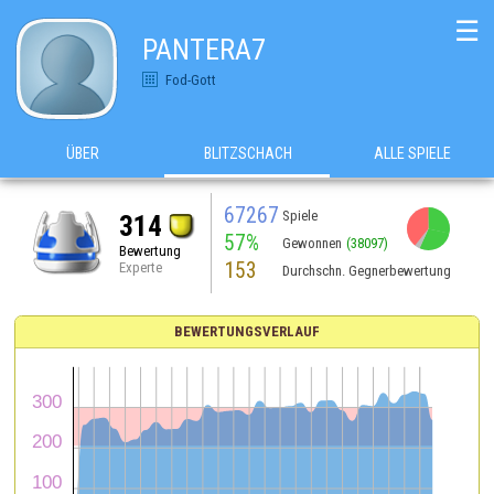
☰
PANTERA7
Fod-Gott
ÜBER
BLITZSCHACH
ALLE SPIELE
67267
Spiele
314
57%
Gewonnen
(38097)
Bewertung
153
Experte
Durchschn. Gegnerbewertung
BEWERTUNGSVERLAUF