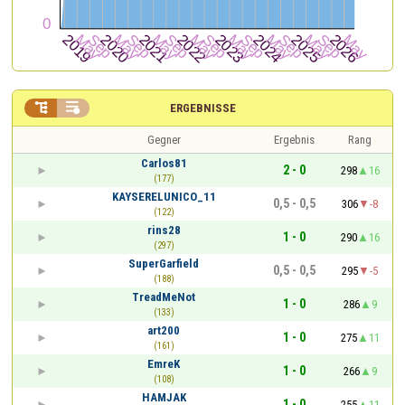


ERGEBNISSE
Gegner
Ergebnis
Rang
Carlos81
2 - 0
298
16
(177)
KAYSERELUNICO_11
0,5 - 0,5
306
-8
(122)
rins28
1 - 0
290
16
(297)
SuperGarfield
0,5 - 0,5
295
-5
(188)
TreadMeNot
1 - 0
286
9
(133)
art200
1 - 0
275
11
(161)
EmreK
1 - 0
266
9
(108)
HAMJAK
1 - 0
255
11