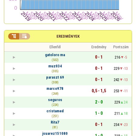


EREDMÉNYEK
Ellenfél
Eredmény
Pontszám
gatoloro ma
0 - 1
216
-5
(502)
muz034
0 - 1
229
-13
(305)
paraszt 69
0 - 1
242
-13
(308)
marco978
0,5 - 1,5
253
-11
(268)
seguros
2 - 0
229
24
(224)
cristamed
1 - 0
211
18
(251)
Rita7
0 - 1
234
-23
(81)
jsuarez151080
1 - 0
219
15