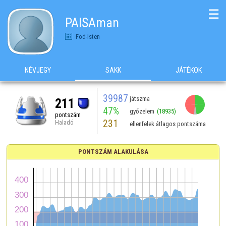
☰
PAISAman
Fod-Isten
NÉVJEGY
SAKK
JÁTÉKOK
39987
játszma
211
47%
győzelem
(18935)
pontszám
231
Haladó
ellenfelek átlagos pontszáma
PONTSZÁM ALAKULÁSA