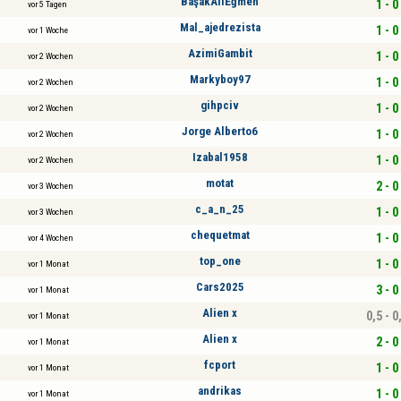
BaşakAliEğmen
1 - 0
vor 5 Tagen
Mal_ajedrezista
1 - 0
vor 1 Woche
AzimiGambit
1 - 0
vor 2 Wochen
Markyboy97
1 - 0
vor 2 Wochen
gihpciv
1 - 0
vor 2 Wochen
Jorge Alberto6
1 - 0
vor 2 Wochen
Izabal1958
1 - 0
vor 2 Wochen
motat
2 - 0
vor 3 Wochen
c_a_n_25
1 - 0
vor 3 Wochen
chequetmat
1 - 0
vor 4 Wochen
top_one
1 - 0
vor 1 Monat
Cars2025
3 - 0
vor 1 Monat
Alien x
0,5 - 0
vor 1 Monat
Alien x
2 - 0
vor 1 Monat
fcport
1 - 0
vor 1 Monat
andrikas
1 - 0
vor 1 Monat