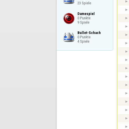
23 Spiele
Damespiel

0 Punkte

9 Spiele
Bullet-Schach

0 Punkte

4 Spiele