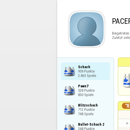
PACE
Beigetreten
Zuletzt onli
Schach

959 Punkte

2.865 Spiele
Pawn7

528 Punkte

830 Spiele
Blitzschach


712 Punkte

748 Spiele
Bullet-Schach 2

268 Punkte
