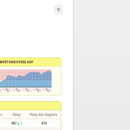
☰
WERTUNGSVERLAUF
is
Rang
Rang des Gegners
957
2
475