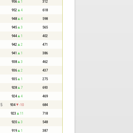
956
1
312
952
4
618
948
4
598
945
3
565
944
1
402
942
2
471
941
1
386
938
3
462
936
2
437
935
1
275
928
7
693
924
4
469
,5
934
-10
684
923
11
718
920
3
548
919
1
387