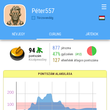
☰
Péter557
Törzsvendég
NÉVJEGY
CURLING
JÁTÉKOK
877
játszma
94
47%
győzelem
(412)
pontszám
127
Középmezőny
ellenfelek átlagos pontszáma
PONTSZÁM ALAKULÁSA