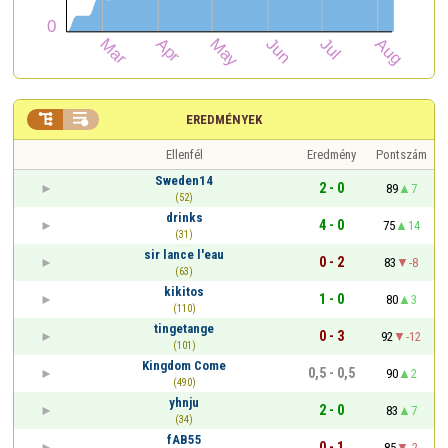


EREDMÉNYEK
Ellenfél
Eredmény
Pontszám
Sweden14
2 - 0
89
7
(52)
drinks
4 - 0
75
14
(31)
sir lance l'eau
0 - 2
83
-8
(63)
kikitos
1 - 0
80
3
(110)
tingetange
0 - 3
92
-12
(101)
Kingdom Come
0,5 - 0,5
90
2
(490)
yhnju
2 - 0
83
7
(34)
fAB55
0 - 1
85
-2