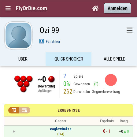
FlyOrDie.com


Anmelden
Ozi 99
☰
Fanatiker
ÜBER
QUICK SNOOKER
ALLE SPIELE
2
Spiele
~0
0%
Gewonnen
(0)
Bewertung
262
Anfänger
Durchschn. Gegnerbewertung


ERGEBNISSE
Gegner
Ergebnis
Rang
eaglewindss
0 - 1
~0
0
(164)