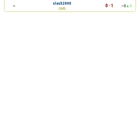
slash2000
0 - 1
~0
0
(360)