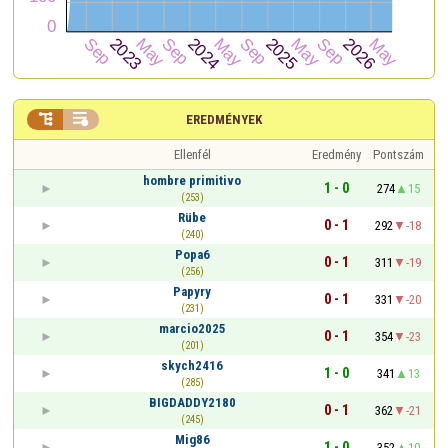


EREDMÉNYEK
Ellenfél
Eredmény
Pontszám
hombre primitivo
1 - 0
274
15
(253)
Rübe
0 - 1
292
-18
(240)
Popa6
0 - 1
311
-19
(256)
Papyry
0 - 1
331
-20
(231)
marcio2025
0 - 1
354
-23
(201)
skych2416
1 - 0
341
13
(285)
BIGDADDY2180
0 - 1
362
-21
(245)
Mig86
1 - 0
352
10