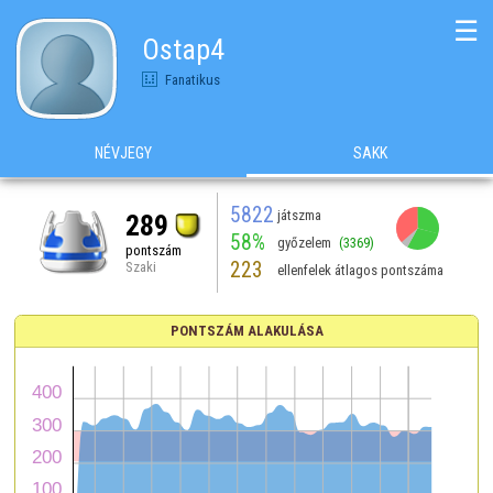
☰
Ostap4
Fanatikus
NÉVJEGY
SAKK
5822
játszma
289
58%
győzelem
(3369)
pontszám
223
Szaki
ellenfelek átlagos pontszáma
PONTSZÁM ALAKULÁSA