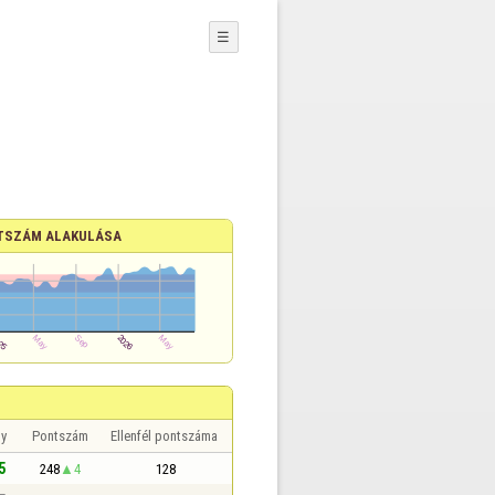
☰
TSZÁM ALAKULÁSA
y
Pontszám
Ellenfél pontszáma
5
248
4
128