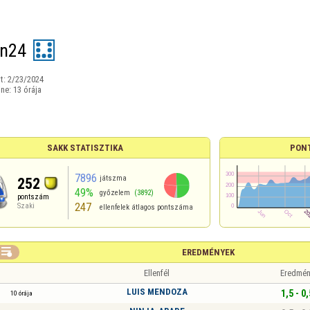
n24
t:
2/23/2024
ine:
13 órája
SAKK STATISZTIKA
PON
7896
játszma
252
49%
győzelem
(3892)
pontszám
247
Szaki
ellenfelek átlagos pontszáma

EREDMÉNYEK
Ellenfél
Eredmén
LUIS MENDOZA
1,5 - 0,
10 órája