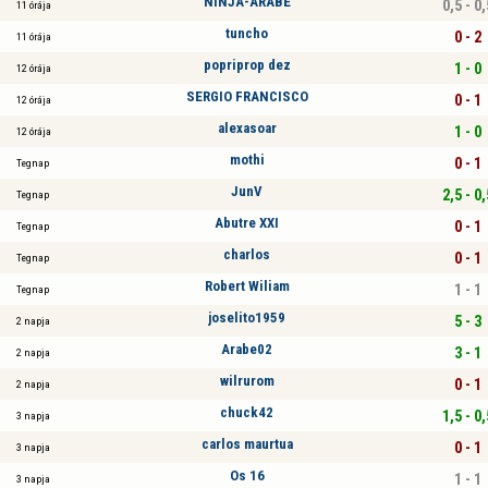
NINJA-ARABE
0,5 - 0,
11 órája
tuncho
0 - 2
11 órája
popriprop dez
1 - 0
12 órája
SERGIO FRANCISCO
0 - 1
12 órája
alexasoar
1 - 0
12 órája
mothi
0 - 1
Tegnap
JunV
2,5 - 0,
Tegnap
Abutre XXI
0 - 1
Tegnap
charlos
0 - 1
Tegnap
Robert Wiliam
1 - 1
Tegnap
joselito1959
5 - 3
2 napja
Arabe02
3 - 1
2 napja
wilrurom
0 - 1
2 napja
chuck42
1,5 - 0,
3 napja
carlos maurtua
0 - 1
3 napja
Os 16
1 - 1
3 napja