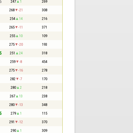
5
247
1
269
268
-21
308
254
14
216
265
-11
371
255
10
109
275
-20
193
5
251
24
318
259
-8
454
275
-16
278
282
-7
170
280
2
218
267
13
238
280
-13
348
5
279
1
115
291
-12
370
290
1
309