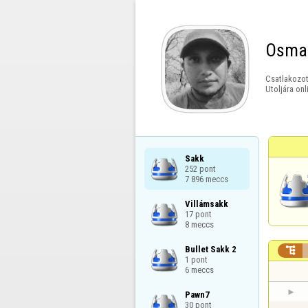
Osma
Csatlakozot
Utoljára onl
Sakk

252 pont

7 896 meccs
Villámsakk

17 pont

8 meccs
Bullet Sakk 2


1 pont

6 meccs
Pawn7

30 pont
