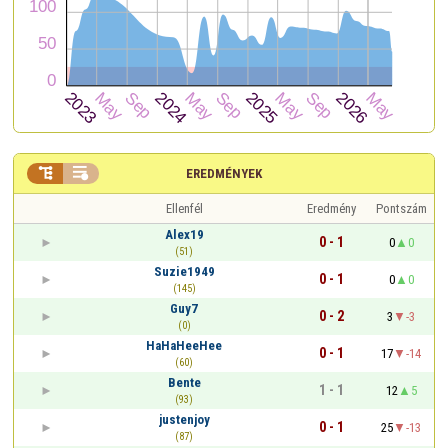


EREDMÉNYEK
Ellenfél
Eredmény
Pontszám
Alex19
0 - 1
0
0
(51)
Suzie1949
0 - 1
0
0
(145)
Guy7
0 - 2
3
-3
(0)
HaHaHeeHee
0 - 1
17
-14
(60)
Bente
1 - 1
12
5
(93)
justenjoy
0 - 1
25
-13
(87)