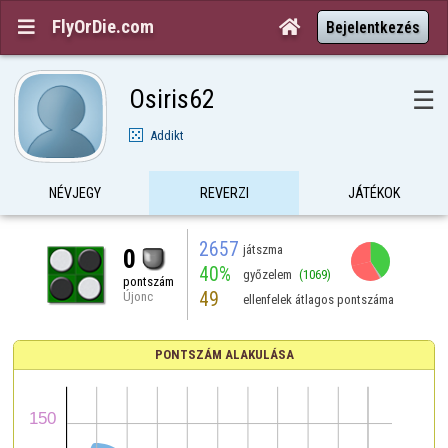
FlyOrDie.com


Bejelentkezés
Osiris62
☰
Addikt
NÉVJEGY
REVERZI
JÁTÉKOK
2657
játszma
0
40%
győzelem
(1069)
pontszám
49
Újonc
ellenfelek átlagos pontszáma
PONTSZÁM ALAKULÁSA