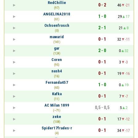
RedChillie
0 - 2
46
-21
(97)
ANGELINA2010
1 - 0
29
17
(61)
Ochsenfrosch
2 - 1
21
8
(0)
mawarid
0 - 1
32
-11
(141)
gar
2 - 0
0
32
(124)
Coren
0 - 1
3
-3
(95)
nash4
0 - 1
19
-16
(16)
Fernanda457
1 - 0
0
19
(65)
Kafka
0 - 1
7
-7
(11)
AC Milan 1899
0,5 - 0,5
5
2
(~71)
zeke
0 - 1
17
-12
(108)
Spider17frades-r
0 - 1
34
-17
(4)