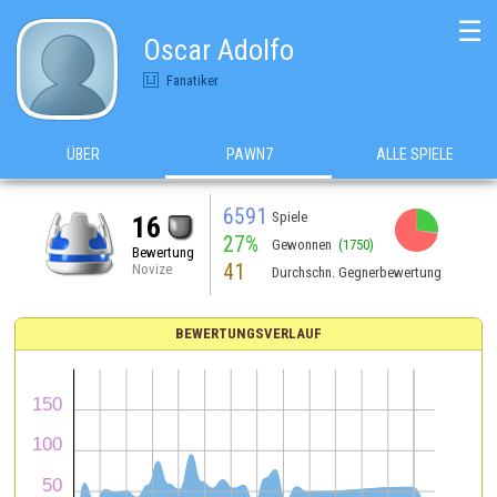
☰
Oscar Adolfo
Fanatiker
ÜBER
PAWN7
ALLE SPIELE
6591
Spiele
16
27%
Gewonnen
(1750)
Bewertung
41
Novize
Durchschn. Gegnerbewertung
BEWERTUNGSVERLAUF