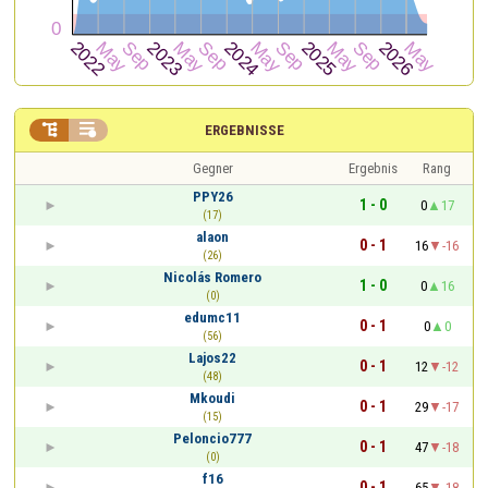


ERGEBNISSE
Gegner
Ergebnis
Rang
PPY26
1 - 0
0
17
(17)
alaon
0 - 1
16
-16
(26)
Nicolás Romero
1 - 0
0
16
(0)
edumc11
0 - 1
0
0
(56)
Lajos22
0 - 1
12
-12
(48)
Mkoudi
0 - 1
29
-17
(15)
Peloncio777
0 - 1
47
-18
(0)
f16
0 - 1
65
-18