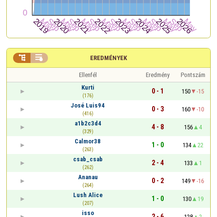


EREDMÉNYEK
Ellenfél
Eredmény
Pontszám
Kurti
0 - 1
150
-15
(176)
José Luis94
0 - 3
160
-10
(416)
a1b2c3d4
4 - 8
156
4
(329)
Calmor38
1 - 0
134
22
(263)
csab_csab
2 - 4
133
1
(262)
Ananau
0 - 2
149
-16
(264)
Lush Alice
1 - 0
130
19
(207)
isso
2 - 6
128
2