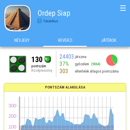
☰
Ordep Siap
Fanatikus
NÉVJEGY
REVERZI
JÁTÉKOK
24403
játszma
130
37%
győzelem
(9064)
pontszám
303
Középmezőny
ellenfelek átlagos pontszáma
PONTSZÁM ALAKULÁSA