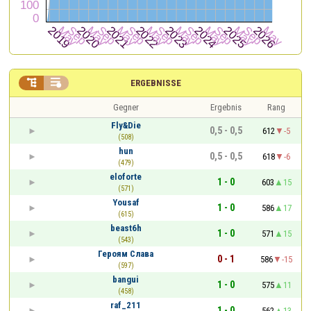


ERGEBNISSE
Gegner
Ergebnis
Rang
Fly&Die
0,5 - 0,5
612
-5
(508)
hun
0,5 - 0,5
618
-6
(479)
eloforte
1 - 0
603
15
(571)
Yousaf
1 - 0
586
17
(615)
beast6h
1 - 0
571
15
(543)
Героям Слава
0 - 1
586
-15
(597)
bangui
1 - 0
575
11
(458)
raf_211
1 - 0
562
13