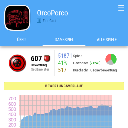
☰
OrcoPorco
Fod-Gott
ÜBER
DAMESPIEL
ALLE SPIELE
51871
Spiele
607
41%
Gewonnen
(21243)
Bewertung
517
Großmeister
Durchschn. Gegnerbewertung
BEWERTUNGSVERLAUF