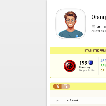
Oran

70
B
Zuletzt onli
STATISTIK FÜR
46
193
53
Bewertung
95
Fortgeschritten


vor 1 Monat