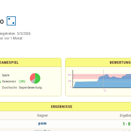
go
eigetreten:
5/5/2026
ne:
vor 1 Monat
 DAMESPIEL
BEWERTUNG
2
Spiele
%
Gewonnen
(245)
Durchschn. Gegnerbewertung
ERGEBNISSE
Gegner
Ergebn
poim
1 - 0