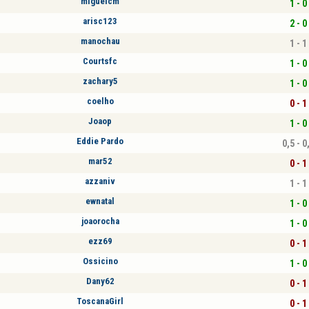
miguelcm
1 - 0
arisc123
2 - 0
manochau
1 - 1
Courtsfc
1 - 0
zachary5
1 - 0
coelho
0 - 1
Joaop
1 - 0
Eddie Pardo
0,5 - 0
mar52
0 - 1
azzaniv
1 - 1
ewnatal
1 - 0
joaorocha
1 - 0
ezz69
0 - 1
Ossicino
1 - 0
Dany62
0 - 1
ToscanaGirl
0 - 1