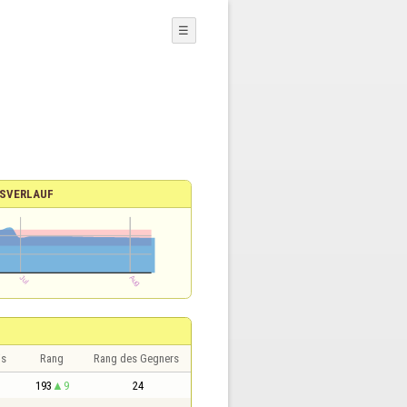
☰
SVERLAUF
is
Rang
Rang des Gegners
193
9
24