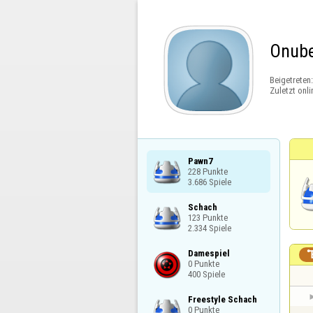
Onub
Beigetreten
Zuletzt onli
Pawn7

228 Punkte

3.686 Spiele
Schach

123 Punkte

2.334 Spiele
Damespiel

0 Punkte

400 Spiele
Freestyle Schach

0 Punkte
