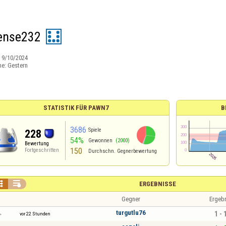
ense232
:
9/10/2024
ne:
Gestern
STATISTIK FÜR PAWN7
B
3686
Spiele
228
54%
Gewonnen
(2000)
Bewertung
150
Fortgeschritten
Durchschn. Gegnerbewertung


ERGEBNISSE
Gegner
Ergeb
turgutlu76
1 - 
vor 22 Stunden