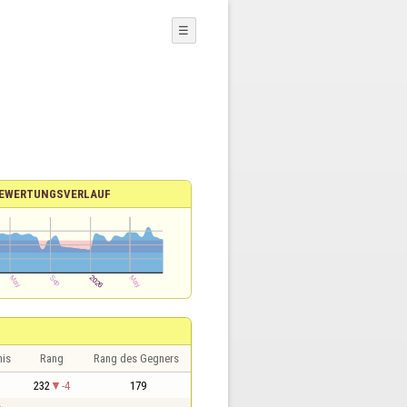
☰
EWERTUNGSVERLAUF
nis
Rang
Rang des Gegners
1
232
-4
179