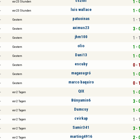
cszoli
1 - 
vor 23 Stunden
luis wallace
1 - 
vor 23 Stunden
patuoinas
1 - 
Gestern
aximus23
3 - 
Gestern
jhm100
1 - 
Gestern
olio
1 - 
Gestern
Dani13
1 - 
Gestern
escuby
0 - 
Gestern
magasugró
1 - 
Gestern
marco baquiro
0 - 
Gestern
QIX
1 - 
vor 2 Tagen
Bünyamin6
3 - 
vor 2 Tagen
Dumcsy
1 - 
vor 2 Tagen
cvirkap
1 - 
vor 2 Tagen
Samir341
3 - 
vor 2 Tagen
marting4916
2 - 
vor 2 Tagen