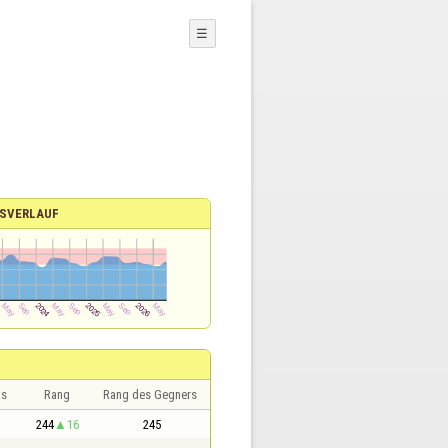
☰
SVERLAUF
is
Rang
Rang des Gegners
244
16
245