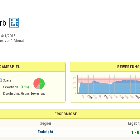
rb
:
4/1/2015
ne:
vor 1 Monat
 DAMESPIEL
BEWERTUNG
0
Spiele
Gewonnen
(4766)
Durchschn. Gegnerbewertung
ERGEBNISSE
Gegner
Ergebn
Endolphi
1 - 0