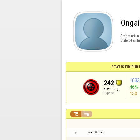
Ongai
Beigetreten
Zuletzt onli
STATISTIK FÜR
1033
242
46%
Bewertung
150
Experte


vor 1 Monat