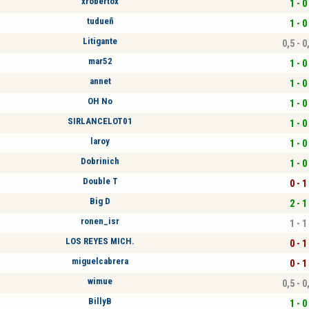
xrobertox
1 - 0
tudueñ
1 - 0
Litigante
0,5 - 0
mar52
1 - 0
annet
1 - 0
OH No
1 - 0
SIRLANCELOT01
1 - 0
laroy
1 - 0
Dobrinich
1 - 0
Double T
0 - 1
Big D
2 - 1
ronen_isr
1 - 1
LOS REYES MICH.
0 - 1
miguelcabrera
0 - 1
wimue
0,5 - 0
BillyB
1 - 0