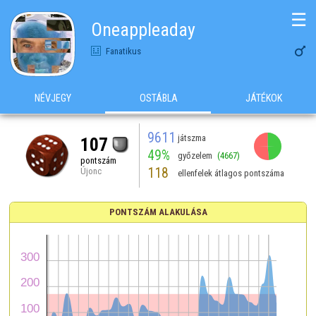
☰
Oneappleaday

Fanatikus
NÉVJEGY
OSTÁBLA
JÁTÉKOK
9611
játszma
107
49%
győzelem
(4667)
pontszám
118
Újonc
ellenfelek átlagos pontszáma
PONTSZÁM ALAKULÁSA