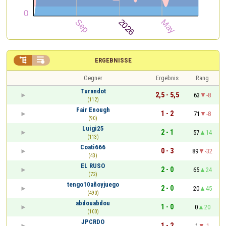


ERGEBNISSE
Gegner
Ergebnis
Rang
Turandot
2,5 - 5,5
63
-8
(112)
Fair Enough
1 - 2
71
-8
(90)
Luigi25
2 - 1
57
14
(113)
Coati666
0 - 3
89
-32
(43)
EL RUSO
2 - 0
65
24
(72)
tengo10añoyjuego
2 - 0
20
45
(490)
abdouabdou
1 - 0
0
20
(100)
JPCRDO
1 - 2
1
-1