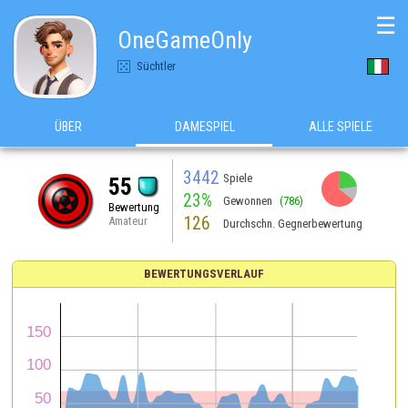
☰
OneGameOnly
Süchtler
ÜBER
DAMESPIEL
ALLE SPIELE
3442
Spiele
55
23%
Gewonnen
(786)
Bewertung
126
Amateur
Durchschn. Gegnerbewertung
BEWERTUNGSVERLAUF