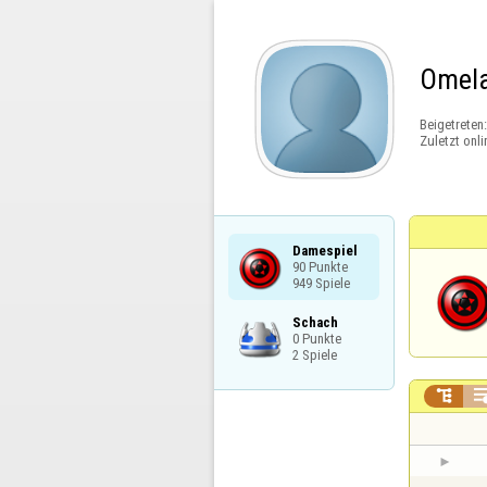
Omel
Beigetreten
Zuletzt onli
Damespiel

90 Punkte

949 Spiele
Schach

0 Punkte

2 Spiele
