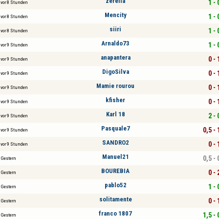
zerella
1 - 
vor 8 Stunden
Mencity
1 - 
vor 8 Stunden
siiri
1 - 
vor 8 Stunden
Arnaldo73
1 - 
vor 9 Stunden
anapantera
0 - 
vor 9 Stunden
DigoSilva
0 - 
vor 9 Stunden
Mamie rourou
0 - 
vor 9 Stunden
kfisher
0 - 
vor 9 Stunden
Karl 18
2 - 
vor 9 Stunden
Pasquale7
0,5 - 
vor 9 Stunden
SANDRO2
0 - 
vor 9 Stunden
Manuel21
0,5 - 
Gestern
BOUREBIA
0 - 
Gestern
pablo52
1 - 
Gestern
solitamente
0 - 
Gestern
franco 1807
1,5 - 
Gestern