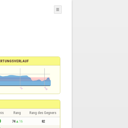
☰
RTUNGSVERLAUF
nis
Rang
Rang des Gegners
0
74
16
82