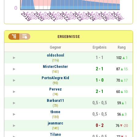


ERGEBNISSE
Gegner
Ergebnis
Rang
oldschool
1 - 1
102
1
(116)
MisterChester
2 - 1
87
15
(161)
PortoAlegre Kid
1 - 0
70
17
(90)
Pervez
2 - 1
60
10
(74)
Barbara11
0,5 - 0,5
59
1
(73)
tbone
0,5 - 0,5
56
3
(130)
jeanmarc
0 - 2
76
-20
(141)
Tilano
0,5 - 0,5
77
-1