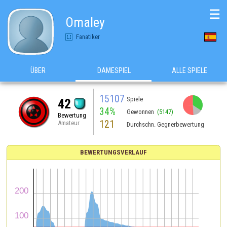
☰
Omaley
Fanatiker
ÜBER
DAMESPIEL
ALLE SPIELE
15107
Spiele
42
34%
Gewonnen
(5147)
Bewertung
121
Amateur
Durchschn. Gegnerbewertung
BEWERTUNGSVERLAUF