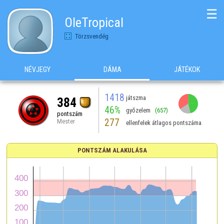
☰
OleTropical
Törzsvendég
NÉVJEGY
DÁMA
JÁTÉKOK
1418
játszma
384
46%
győzelem
(657)
pontszám
277
Mester
ellenfelek átlagos pontszáma
PONTSZÁM ALAKULÁSA