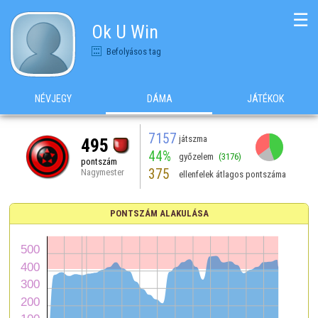
☰
Ok U Win
Befolyásos tag
NÉVJEGY
DÁMA
JÁTÉKOK
7157
játszma
495
44%
győzelem
(3176)
pontszám
375
Nagymester
ellenfelek átlagos pontszáma
PONTSZÁM ALAKULÁSA