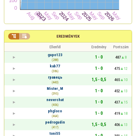


EREDMÉNYEK
Ellenfél
Eredmény
Pontszám
gupo123
1 - 0
487
8
(288)
kab77
1 - 0
475
12
(386)
гравець
1,5 - 0,5
465
10
(440)
Mister_M
1 - 0
452
13
(395)
neverchat
1 - 0
437
15
(406)
phgloco
1 - 0
419
18
(464)
pedrogudin
1,5 - 0,5
406
13
(417)
toni55
1 - 0
391
15