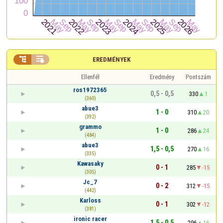


EREDMÉNYEK
Ellenfél
Eredmény
Pontszám
ros1972365
0,5 - 0,5
330
1
(360)
abue3
1 - 0
310
20
(392)
grammo
1 - 0
286
24
(484)
abue3
1,5 - 0,5
270
16
(335)
Kawasaky
0 - 1
285
-15
(305)
Jc_7
0 - 2
312
-15
(442)
Karloss
0 - 1
302
-12
(381)
ironic racer
1,5 - 0,5
296
16