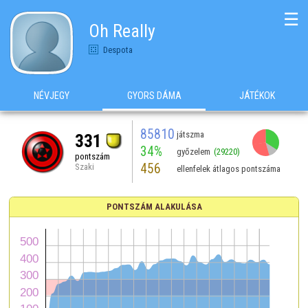
☰
Oh Really
Despota
NÉVJEGY
GYORS DÁMA
JÁTÉKOK
85810
játszma
331
34%
győzelem
(29220)
pontszám
456
Szaki
ellenfelek átlagos pontszáma
PONTSZÁM ALAKULÁSA