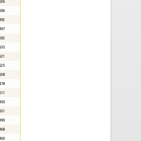
536
506
492
497
502
635
621
525
538
478
511
450
531
490
468
460