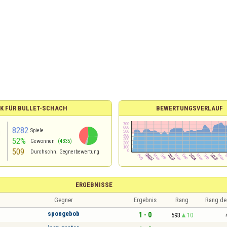
IK FÜR BULLET-SCHACH
BEWERTUNGSVERLAUF
8282
Spiele
52%
Gewonnen
(4335)
509
Durchschn. Gegnerbewertung
ERGEBNISSE
Gegner
Ergebnis
Rang
Rang de
spongebob
1 - 0
593
10