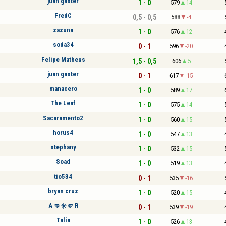
juan gaster
1 - 0
579
14
FredC
0,5 - 0,5
588
-4
zazuna
1 - 0
576
12
soda34
0 - 1
596
-20
Felipe Matheus
1,5 - 0,5
606
5
juan gaster
0 - 1
617
-15
manacero
1 - 0
589
17
The Leaf
1 - 0
575
14
Sacaramento2
1 - 0
560
15
horus4
1 - 0
547
13
stephany
1 - 0
532
15
Soad
1 - 0
519
13
tio534
0 - 1
535
-16
bryan cruz
1 - 0
520
15
A 🤜☀️🤛 R
0 - 1
539
-19
Talia
1 - 0
526
13