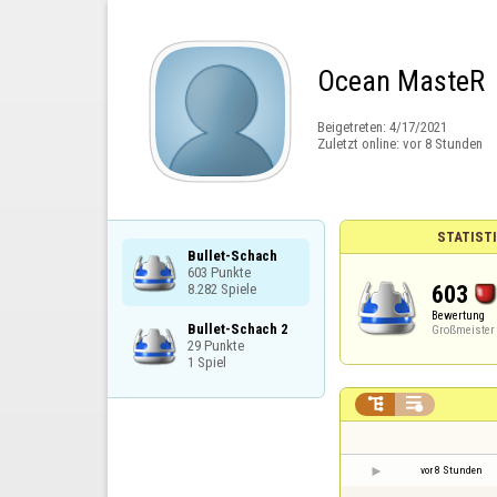
Ocean MasteR
Beigetreten:
4/17/2021
Zuletzt online:
vor 8 Stunden
STATIST
Bullet-Schach

603 Punkte

603
8.282 Spiele
Bewertung
Bullet-Schach 2

Großmeister
29 Punkte

1 Spiel


vor 8 Stunden