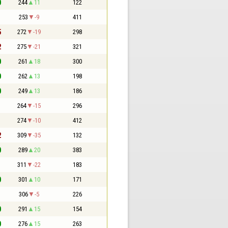
0
244
11
122
1
253
-9
411
5
272
-19
298
2
275
-21
321
0
261
18
300
0
262
13
198
0
249
13
186
1
264
-15
296
1
274
-10
412
2
309
-35
132
0
289
20
383
1
311
-22
183
0
301
10
171
1
306
-5
226
0
291
15
154
0
276
15
263