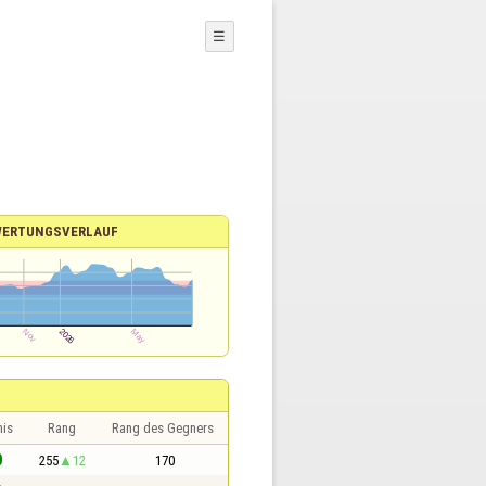
☰
WERTUNGSVERLAUF
nis
Rang
Rang des Gegners
0
255
12
170