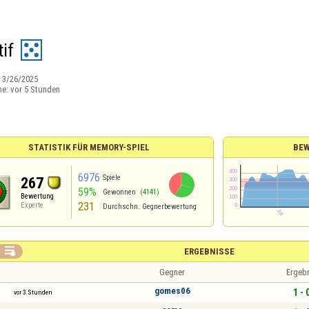
if
:
3/26/2025
ne:
vor 5 Stunden
STATISTIK FÜR MEMORY-SPIEL
BE
6976
Spiele
267
59%
Gewonnen
(4141)
Bewertung
231
Experte
Durchschn. Gegnerbewertung

ERGEBNISSE
Gegner
Ergeb
gomes06
1 - 
vor 3 Stunden