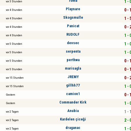
roma
1 - 
vor 3 Stunden
Playnare
0 - 
vor 4 Stunden
Skogsmulle
1 - 
vor 4 Stunden
Panicat
0 - 
vor 4 Stunden
RUDOLF
1 - 
vor 4 Stunden
devsec
1 - 
vor 5 Stunden
serpenta
1 - 
vor 5 Stunden
perthwa
0 - 
vor 5 Stunden
marisagla
0 - 
vor 5 Stunden
JREMY
0 - 
vor 15 Stunden
gillhh77
1 - 
vor 15 Stunden
camion1
0 - 
Gestern
Commander Kirk
1 - 
Gestern
Anubia
1 - 
vor 2 Tagen
Kardelen çiceği
2 - 
vor 2 Tagen
draganac
1 - 
vor 2 Tagen