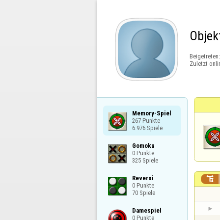
Objekt
Beigetreten
Zuletzt onli
Memory-Spiel

267 Punkte

6.976 Spiele
Gomoku

0 Punkte

325 Spiele
Reversi


0 Punkte

70 Spiele
Damespiel

0 Punkte
