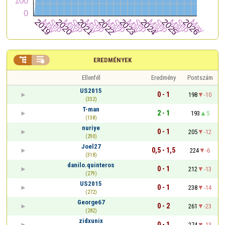


EREDMÉNYEK
Ellenfél
Eredmény
Pontszám
US2015
0 - 1
198
-10
(332)
T-man
2 - 1
193
5
(138)
nuriye
0 - 1
205
-12
(290)
Joel27
0,5 - 1,5
224
-6
(318)
danilo.quinteros
0 - 1
212
-13
(279)
US2015
0 - 1
238
-14
(272)
George67
0 - 2
261
-23
(282)
zidxunix
0 - 1
274
-13