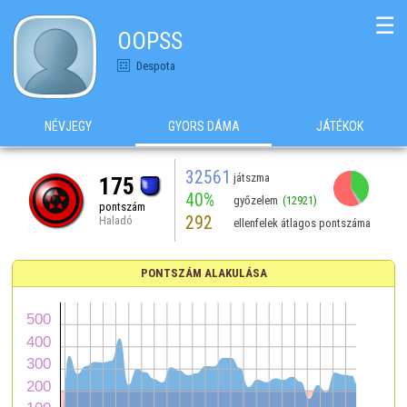
☰
OOPSS
Despota
NÉVJEGY
GYORS DÁMA
JÁTÉKOK
32561
játszma
175
40%
győzelem
(12921)
pontszám
292
Haladó
ellenfelek átlagos pontszáma
PONTSZÁM ALAKULÁSA