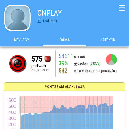
☰
ONPLAY
Fod-Isten
NÉVJEGY
DÁMA
JÁTÉKOK
54611
játszma
575
39%
győzelem
(21375)
pontszám
542
Nagymester
ellenfelek átlagos pontszáma
PONTSZÁM ALAKULÁSA