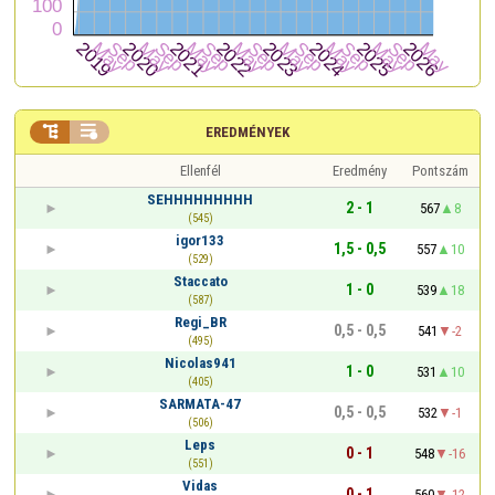


EREDMÉNYEK
Ellenfél
Eredmény
Pontszám
SEHHHHHHHHH
2 - 1
567
8
(545)
igor133
1,5 - 0,5
557
10
(529)
Staccato
1 - 0
539
18
(587)
Regi_BR
0,5 - 0,5
541
-2
(495)
Nicolas941
1 - 0
531
10
(405)
SARMATA-47
0,5 - 0,5
532
-1
(506)
Leps
0 - 1
548
-16
(551)
Vidas
0 - 1
560
-12