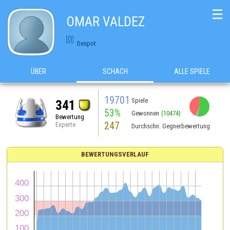
☰
OMAR VALDEZ
Despot
ÜBER
SCHACH
ALLE SPIELE
19701
Spiele
341
53%
Gewonnen
(10474)
Bewertung
247
Experte
Durchschn. Gegnerbewertung
BEWERTUNGSVERLAUF