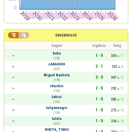


ERGEBNISSE
Gegner
Ergebnis
Rang
buba
1 - 0
330
11
(228)
JARA0000
2 - 1
322
8
(307)
Miguel Bautista
2 - 0
307
15
(178)
chuskin
2 - 0
292
15
(163)
šahist
1 - 0
282
10
(136)
tulipannegro
1 - 0
272
10
(124)
tulelo
1 - 0
254
18
(301)
NIKITA_TOKIO
1 - 0
234
20