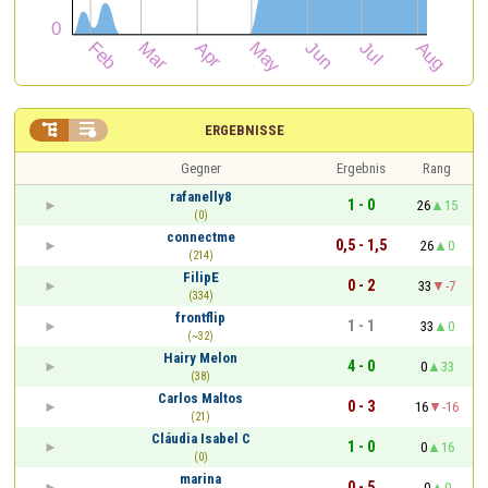


ERGEBNISSE
Gegner
Ergebnis
Rang
rafanelly8
1 - 0
26
15
(0)
connectme
0,5 - 1,5
26
0
(214)
FilipE
0 - 2
33
-7
(334)
frontflip
1 - 1
33
0
(~32)
Hairy Melon
4 - 0
0
33
(38)
Carlos Maltos
0 - 3
16
-16
(21)
Cláudia Isabel C
1 - 0
0
16
(0)
marina
0 - 5
0
0