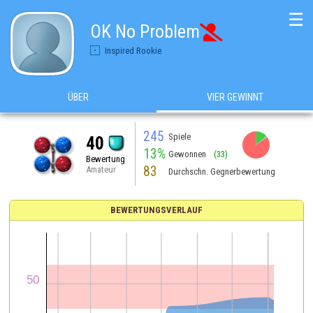
☰
OK No Problem

Inspired Rookie
ÜBER
VIER GEWINNT
245
Spiele
40
13%
Gewonnen
(33)
Bewertung
83
Amateur
Durchschn. Gegnerbewertung
BEWERTUNGSVERLAUF