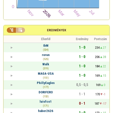


EREDMÉNYEK
Ellenfél
Eredmény
Pontszám
IbM
1 - 0
234
27
(534)
rorun
1 - 0
206
28
(525)
Walk
1 - 0
184
22
(319)
MAGA-USA
1 - 0
169
15
(151)
PhillyEagles
0,5 - 0,5
169
0
(177)
DORIFERO
1 - 1
170
-1
(153)
luisfco1
0 - 1
187
-17
(171)
haber2626
1 - 0
172
15