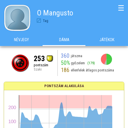
☰
O Mangusto
Tag
NÉVJEGY
DÁMA
JÁTÉKOK
360
játszma
253
50%
győzelem
(179)
pontszám
186
Szaki
ellenfelek átlagos pontszáma
PONTSZÁM ALAKULÁSA