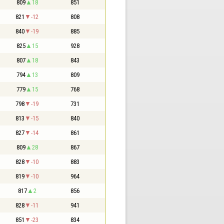
809
18
851
821
-12
808
840
-19
885
825
15
928
807
18
843
794
13
809
779
15
768
798
-19
731
813
-15
840
827
-14
861
809
28
867
828
-10
883
819
-10
964
817
2
856
828
-11
941
851
-23
834