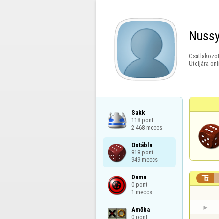
Nuss
Csatlakozot
Utoljára onl
Sakk

118 pont

2 468 meccs
Ostábla

818 pont

949 meccs
Dáma


0 pont

1 meccs
Amőba

0 pont
