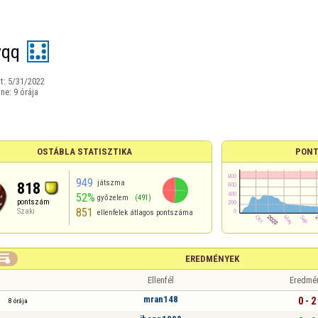
yqq
t:
5/31/2022
ine:
9 órája
OSTÁBLA STATISZTIKA
PONT
949
játszma
818
52%
győzelem
(491)
pontszám
851
Szaki
ellenfelek átlagos pontszáma

EREDMÉNYEK
Ellenfél
Eredmé
mran148
0 - 2
8 órája