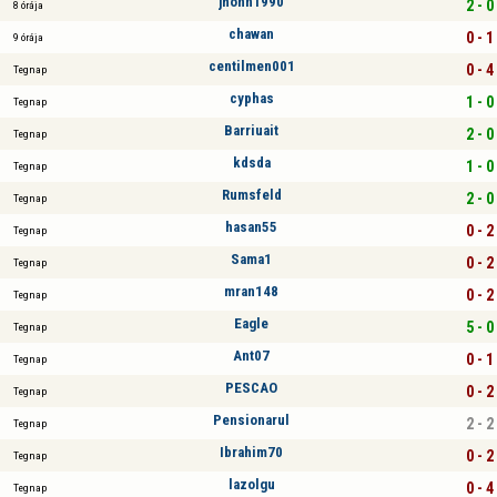
jhonn1990
2 - 0
8 órája
chawan
0 - 1
9 órája
centilmen001
0 - 4
Tegnap
cyphas
1 - 0
Tegnap
Barriuait
2 - 0
Tegnap
kdsda
1 - 0
Tegnap
Rumsfeld
2 - 0
Tegnap
hasan55
0 - 2
Tegnap
Sama1
0 - 2
Tegnap
mran148
0 - 2
Tegnap
Eagle
5 - 0
Tegnap
Ant07
0 - 1
Tegnap
PESCAO
0 - 2
Tegnap
Pensionarul
2 - 2
Tegnap
Ibrahim70
0 - 2
Tegnap
lazolgu
0 - 4
Tegnap