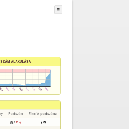
☰
SZÁM ALAKULÁSA
ny
Pontszám
Ellenfél pontszáma
827
-9
979