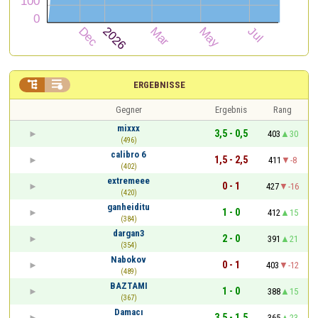


ERGEBNISSE
Gegner
Ergebnis
Rang
mixxx
3,5 - 0,5
403
30
(496)
calibro 6
1,5 - 2,5
411
-8
(402)
extremeee
0 - 1
427
-16
(420)
ganheiditu
1 - 0
412
15
(384)
dargan3
2 - 0
391
21
(354)
Nabokov
0 - 1
403
-12
(489)
BAZTAMI
1 - 0
388
15
(367)
Damacı
3,5 - 1,5
365
23