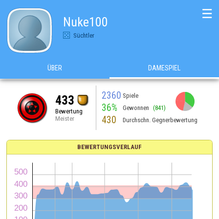
☰
Nuke100
Süchtler
ÜBER
DAMESPIEL
2360
Spiele
433
36%
Gewonnen
(841)
Bewertung
430
Meister
Durchschn. Gegnerbewertung
BEWERTUNGSVERLAUF